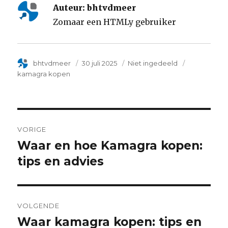
Auteur:
bhtvdmeer
Zomaar een HTMLy gebruiker
Author
bhtvdmeer
Posted
30 juli 2025
Categorie
Niet ingedeeld
Tags
on
kamagra kopen
Post
VORIGE
navigation
Waar en hoe Kamagra kopen:
Previous
tips en advies
post:
VOLGENDE
Waar kamagra kopen: tips en
Next