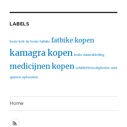
LABELS
fatbike kopen
beste kok
de beste fatbike
kamagra kopen
leuke dameskleding
medicijnen kopen
schilderbenodigheden
snel
spieren opbouwen
Home
RSS